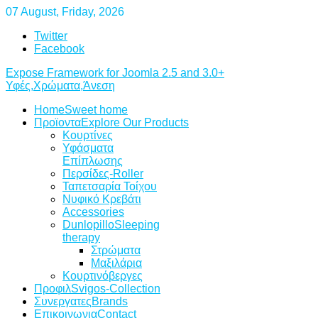
07 August, Friday, 2026
Twitter
Facebook
Expose Framework for Joomla 2.5 and 3.0+
Υφές,Χρώματα,Άνεση
Home
Sweet home
Προϊοντα
Explore Our Products
Κουρτίνες
Υφάσματα
Επίπλωσης
Περσίδες-Roller
Ταπετσαρία Τοίχου
Νυφικό Κρεβάτι
Accessories
Dunlopillo
Sleeping
therapy
Στρώματα
Μαξιλάρια
Κουρτινόβεργες
Προφιλ
Svigos-Collection
Συνεργατες
Brands
Επικοινωνια
Contact