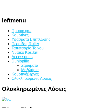
leftmenu
Προσφορές
Κουρτίνες
Υφάσματα Επίπλωσης
Περσίδες-Roller
Ταπετσαρία Τοίχου
Νυφικό Κρεβάτι
Accessories
Dunlopillo
Στρώματα
Μαξιλάρια
Κουρτινόβεργες
Ολοκληρωμένες Λύσεις
Ολοκληρωμένες
Λύσεις